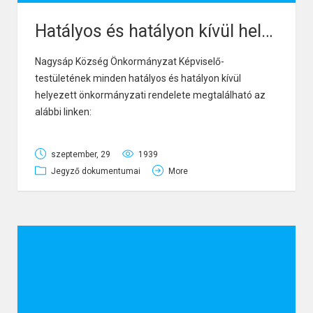
Hatályos és hatályon kívül helyezett önkormányzati rendeletek
Nagysáp Község Önkormányzat Képviselő-
testületének minden hatályos és hatályon kívül
helyezett önkormányzati rendelete megtalálható az
alábbi linken:
Önkormányzati rendelettár (njt.hu)
szeptember, 29
1939
Jegyző dokumentumai
More