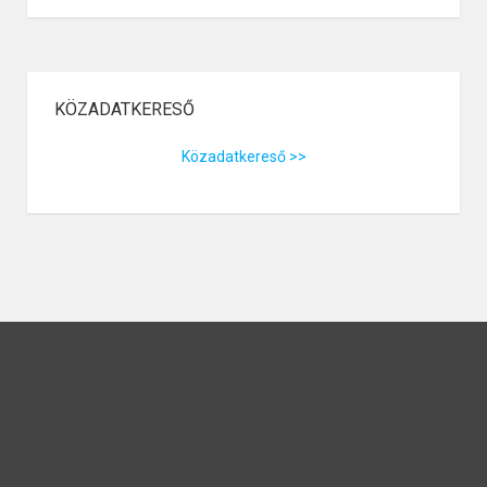
KÖZADATKERESŐ
Közadatkereső >>