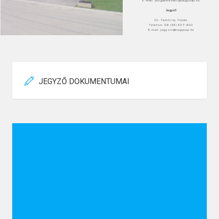
E-mail: polgarmester@nagysap.hu
Jegyző
Dr. Tarnóczy Tünde
Telefon: 06 (33) 507-920
E-mail: jegyzo@nagysap.hu
JEGYZŐ DOKUMENTUMAI