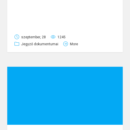
KO1
infrastruktúrális fejlesztése és
eszközbeszerzése Nagysáp-Héreg
településeken
szeptember, 28
1245
Jegyző dokumentumai
More