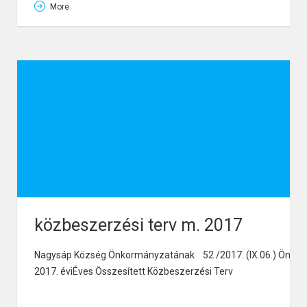
kódszáma
More
A foglalkoztatás és az életminőség
javítása
TOP-1.4.1.-15-
családbarát, munkába állást segítő
1.
KO1
intézmények, közszolgáltatások
fejlesztésével Nagysápi Napsugár
Óvoda építése
A Szociális alapszolgáltatások
infrastruktúrájának bővítése,
2.
TOP-4.2.1-15-KO1
fejlesztése
Szociális alapszolgáltatások
fejlesztése Nagysápon
Egészségügyi alapellátás
infrastrukturális fejlesztése –
közbeszerzési terv m. 2017
Egészségügyi szolgáltatás
3.
TOP-4.1.1-15-KO1
infrastruktúrális fejlesztése és
Nagysáp Község Önkormányzatának 52 /2017. (IX.06.) Önkorm
eszközbeszerzése Nagysáp-Héreg
2017. évi
Éves Összesített Közbeszerzési Terv
településeken (Nagysápra
vonatkozóan)