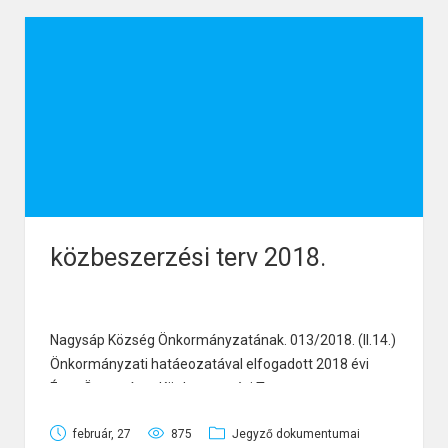
közbeszerzési terv 2018.
Nagysáp Község Önkormányzatának. 013/2018. (II.14.)
Önkormányzati hatáeozatával elfogadott 2018 évi
Éves Összesített Közbeszerzési Terve
Pályázat
február, 27
875
Jegyző dokumentumai
sorszám
konstrukció megnevezése