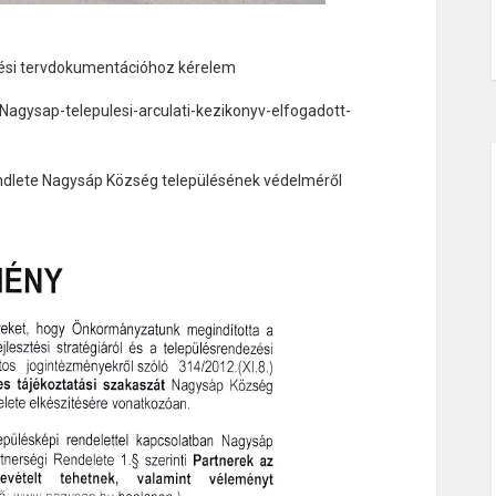
tési tervdokumentációhoz kérelem
agysap-telepulesi-arculati-kezikonyv-elfogadott-
ndlete Nagysáp Község településének védelméről