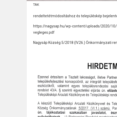
TAK
rendeltetétmódosításhoz és településkép bejelen
https://nagysap.hu/wp-content/uploads/2020/10/N
vegleges.pdf
Nagysáp Község 5/2018 (IV.26.) Önkormányzati re