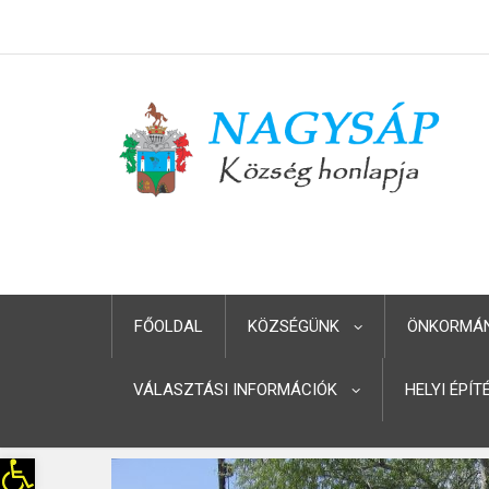
FŐOLDAL
KÖZSÉGÜNK
ÖNKORMÁ
VÁLASZTÁSI INFORMÁCIÓK
HELYI ÉPÍ
Eszköztár megnyitása