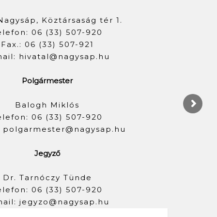
Nagysáp, Köztársaság tér 1.
elefon: 06 (33) 507-920
Fax.: 06 (33) 507-921
ail: hivatal@nagysap.hu
Polgármester
Balogh Miklós
elefon: 06 (33) 507-920
: polgarmester@nagysap.hu
Jegyző
Dr. Tarnóczy Tünde
elefon: 06 (33) 507-920
ail: jegyzo@nagysap.hu