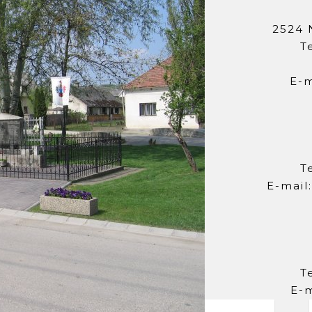
2524 
T
E-m
T
E-mail
T
E-m