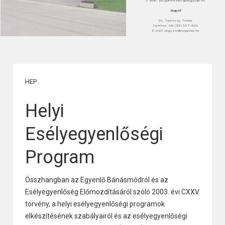
E-mail: polgarmester@nagysap.hu
Jegyző
Dr. Tarnóczy Tünde
Telefon: 06 (33) 507-920
E-mail: jegyzo@nagysap.hu
HEP
Helyi
Esélyegyenlőségi
Program
Összhangban az Egyenlő Bánásmódról és az
Esélyegyenlőség Előmozdításáról szóló 2003. évi CXXV.
törvény, a helyi esélyegyenlőségi programok
elkészítésének szabályairól és az esélyegyenlőségi