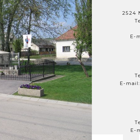
2524 
T
E-m
T
E-mail
T
E-m