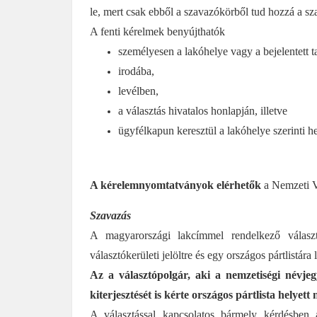
le, mert csak ebből a szavazókörből tud hozzá a s
A fenti kérelmek benyújthatók
személyesen a lakóhelye vagy a bejelentett ta
irodába,
levélben,
a választás hivatalos honlapján, illetve
ügyfélkapun keresztül a lakóhelye szerinti he
A kérelemnyomtatványok elérhetők
a Nemzeti Vá
Szavazás
A magyarországi lakcímmel rendelkező válasz
választókerületi jelöltre és egy országos pártlistára 
Az a választópolgár, aki a nemzetiségi névjeg
kiterjesztését is kérte országos pártlista helyett
A választással kapcsolatos bármely kérdésben a