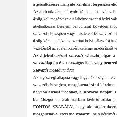
átjelentkezésre irányuló kérelmet terjesszen elő.
Az átjelentkezésre irányuló kérelemnek a választá
óráig
kell megérkeznie a lakcíme szerinti helyi vál
átjelentkezési kérelem benyújtását követően mód
szavazóhelyiségben vagy más település szavazóhel
óráig
kérheti a lakcíme szerinti helyi választási iro
vezetőjétől az átjelentkezési kérelme módosítását 
Az átjelentkezéssel szavazó választópolgár a 
szavazólapján és az országos listás vagy nemzeti
Szavazás mozgóurnával
Aki egészségi állapota vagy fogyatékossága, illetv
szavazóhelyiségben,
mozgóurna iránti kérelmet 
helyi választási irodához, a szavazás napján 1
be.
Mozgóurna
csak írásban
kérhető adatai pon
FONTOS SZABÁLY
, hogy
aki átjelentkezé
mozgóurnával szeretne szavazni
, az a kérelmét