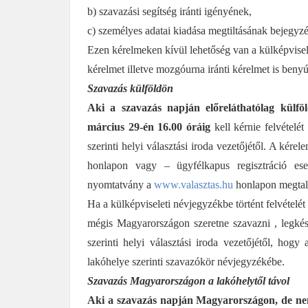
b) szavazási segítség iránti igényének,
c) személyes adatai kiadása megtiltásának bejegyzés
Ezen kérelmeken kívül lehetőség van a külképviselet
kérelmet illetve mozgóurna iránti kérelmet is benyú
Szavazás külföldön
Aki a szavazás napján előreláthatólag külföl
március 29-én 16.00 óráig
kell kérnie felvételé
szerinti helyi választási iroda vezetőjétől. A kér
honlapon vagy – ügyfélkapus regisztráció e
nyomtatvány a
www.valasztas.hu
honlapon megtal
Ha a külképviseleti névjegyzékbe történt felvételé
mégis Magyarországon szeretne szavazni , legk
szerinti helyi választási iroda vezetőjétől, hogy
lakóhelye szerinti szavazókör névjegyzékébe.
Szavazás Magyarországon a lakóhelytől távol
Aki a szavazás napján Magyarországon, de nem