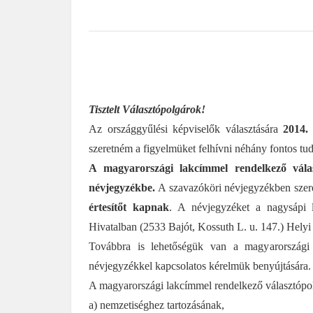
Tisztelt Választópolgárok!
Az országgyűlési képviselők választására
2014. 
szeretném a figyelmüket felhívni néhány fontos tud
A magyarországi lakcímmel rendelkező vála
névjegyzékbe.
A szavazóköri névjegyzékben szerep
értesítőt kapnak
. A névjegyzéket a nagysápi
Hivatalban (2533 Bajót, Kossuth L. u. 147.) Helyi 
Továbbra is lehetőségük van a magyarországi 
névjegyzékkel kapcsolatos kérelmük benyújtására.
A magyarországi lakcímmel rendelkező választópol
a) nemzetiséghez tartozásának,