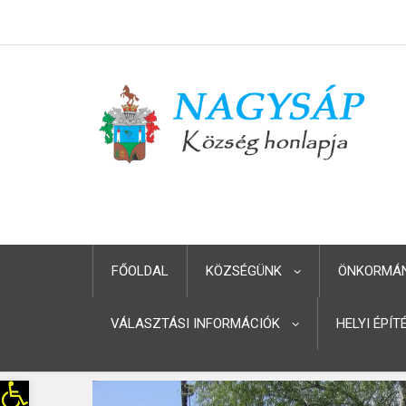
FŐOLDAL
KÖZSÉGÜNK
ÖNKORMÁ
VÁLASZTÁSI INFORMÁCIÓK
HELYI ÉPÍ
Eszköztár megnyitása