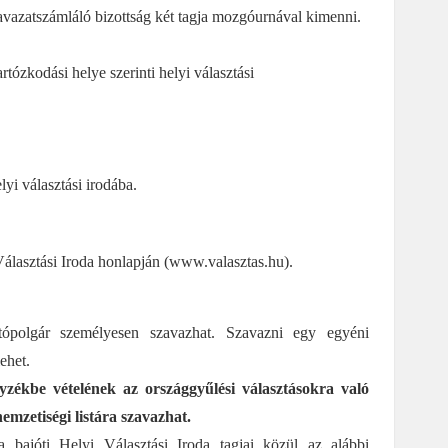
zavazatszámláló bizottság két tagja mozgóurnával kimenni.
rtózkodási helye szerinti helyi választási
lyi választási irodába.
lasztási Iroda honlapján (
www.valasztas.hu
).
tópolgár személyesen szavazhat. Szavazni egy egyéni
lehet.
yzékbe vételének az országgyűlési választásokra való
 nemzetiségi listára szavazhat.
 bajóti Helyi Választási Iroda tagjai közül az alábbi