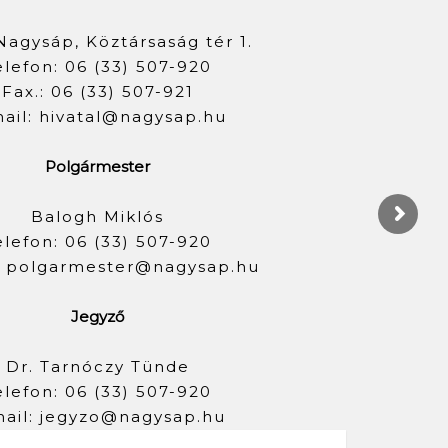
Nagysáp, Köztársaság tér 1.
elefon: 06 (33) 507-920
Fax.: 06 (33) 507-921
ail: hivatal@nagysap.hu
Polgármester
Balogh Miklós
elefon: 06 (33) 507-920
: polgarmester@nagysap.hu
Jegyző
Dr. Tarnóczy Tünde
elefon: 06 (33) 507-920
ail: jegyzo@nagysap.hu