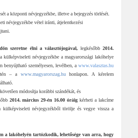
ét a központi névjegyzékbe, illetve a bejegyzés törlését.
i névjegyzékbe vétel iránti, átjelentkezési
jtani.
dön szeretne élni a választójogával,
legkésőbb
2014.
t a külképviseleti névjegyzékbe a magyarországi lakóhelye
elem benyújtható személyesen, levélben, a
www.valasztas.hu
setén – a
www.magyarorszag.hu
honlapon. A kérelem
álható.
t követően módosítja korábbi szándékát, és
ésőbb
2014. március 29-én 16.00 óráig
kérheti a lakcíme
 a külképviseleti névjegyzékből törölje és vegye vissza a
 a lakóhelyén tartózkodik, lehetősége van arra, hogy