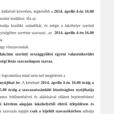
s kitűzését követően, legkésőbb a
2014. április 4-én 16.00
asztási irodához. Ha az
osítja korábbi szándékát, és mégis a lakóhelye szerinti
yiségében szeretne szavazni , az
2014. április 4-én 16.00
da
vagy visszavonását.
lakcíme szerinti országgyűlési egyéni választókerület
ségi listás szavazólapon szavaz.
e fogvatartása miatt nem tud megjelenni a
nyújthat be
. A kérelmet
2014. április 4-én 16.00 óráig a
5.00 óráig a szavazatszámláló bizottsághoz nyújthatja
tos feltűntetésével és aláírásával ellátott bejelentésben!
si kérelem alapján lakóhelyétől eltérő településen és
 a szavazás napján
csak a kijelölt szavazókörben
adhatja