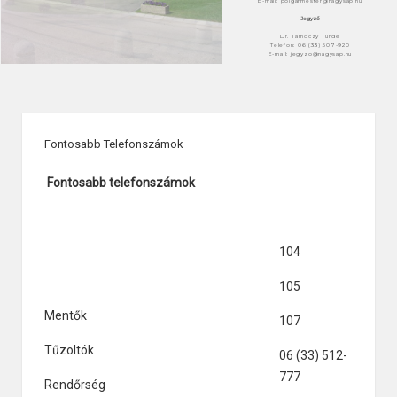
E-mail: polgarmester@nagysap.hu
Jegyző
Dr. Tarnóczy Tünde
Telefon: 06 (33) 507-920
E-mail: jegyzo@nagysap.hu
Fontosabb Telefonszámok
Fontosabb telefonszámok
104
105
Mentők
107
Tűzoltók
06 (33) 512-
777
Rendőrség