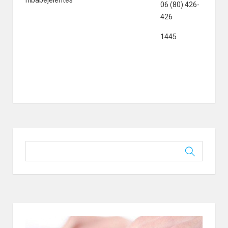
hibabejelentés
06 (80) 426-
426
1445