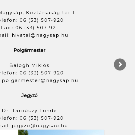
Nagysáp, Köztársaság tér 1.
elefon: 06 (33) 507-920
Fax.: 06 (33) 507-921
ail: hivatal@nagysap.hu
Polgármester
Balogh Miklós
elefon: 06 (33) 507-920
: polgarmester@nagysap.hu
Jegyző
Dr. Tarnóczy Tünde
elefon: 06 (33) 507-920
ail: jegyzo@nagysap.hu