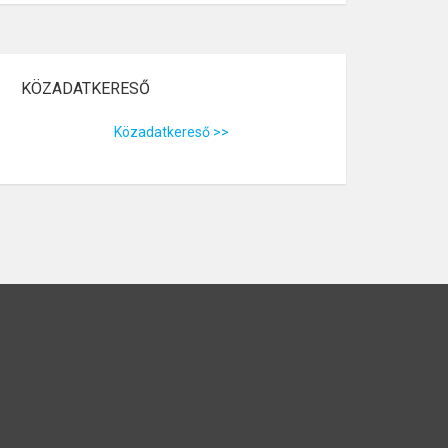
KÖZADATKERESŐ
Közadatkereső >>