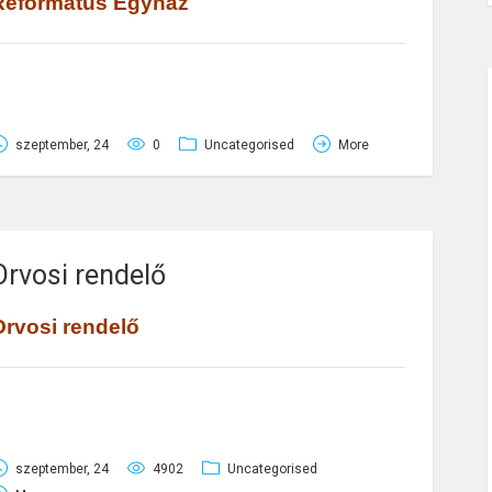
Református
Egyhá
z
agysápi Református Egyházközség temploma
szeptember, 24
0
Uncategorised
More
524 Nagysáp, Szabadság tér 5.
el.: 06 (33) 460-237
elkész: Dr. Liebné Dóra Magdolna
ondnok: Német Sándorné
Orvosi rendelő
stentiszteletek rendje: vasárnap d.e. 11 óra
Orvosi rendelő
r. Gurin Ferenc háziorvos
szeptember, 24
4902
Uncategorised