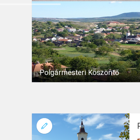
Polgármesteri Köszöntő
Polgármesteri Köszöntő Köszöntöm önöket Nagysá
3414
Uncategorised
június 22, 20
Akár kíváncsiságból, akár konkrét indokkal kattint
látogatását! A képernyőn lapozgatva...