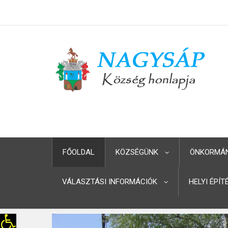
FŐOLDAL
KÖZSÉGÜNK
ÖNKORMÁ
VÁLASZTÁSI INFORMÁCIÓK
HELYI ÉPÍ
Eszköztár megnyitása