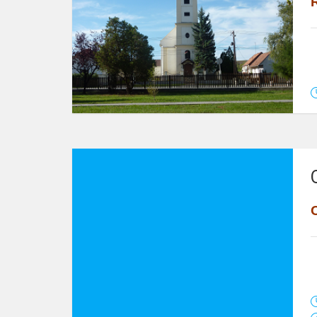
N
2
T
L
G
I
D