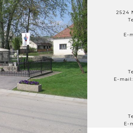
2524 
T
E-m
T
E-mail
T
E-m