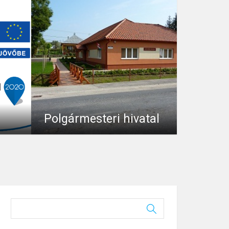
Polgármesteri hivatal
Bajóti Közös Önkormányzati Hivatal
ia
0
Uncategorised
Nagysápi Kirendeltsége Cím:
2524 Nagysáp, Köztársaság tér
ok
1.Telefon:...
sokkal