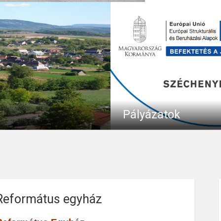
Pályázatok
p Község megújult honlapján!
Pályázati tájékoztató Az alábbi
20
More
33760
Egyéb kategór
ott honlapunkra, köszönjük
oldalon tájékoztatjuk Nagysáp
Község Úniós forrásokból
megvalósuló fejlesztéseiről, az
feltételeiről, illetve a beruházá
Református egyház
kapcsolatos információkról.
Nagysáp...