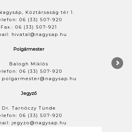
Nagysáp, Köztársaság tér 1.
elefon: 06 (33) 507-920
Fax.: 06 (33) 507-921
ail: hivatal@nagysap.hu
Polgármester
Balogh Miklós
elefon: 06 (33) 507-920
: polgarmester@nagysap.hu
Jegyző
Dr. Tarnóczy Tünde
elefon: 06 (33) 507-920
ail: jegyzo@nagysap.hu