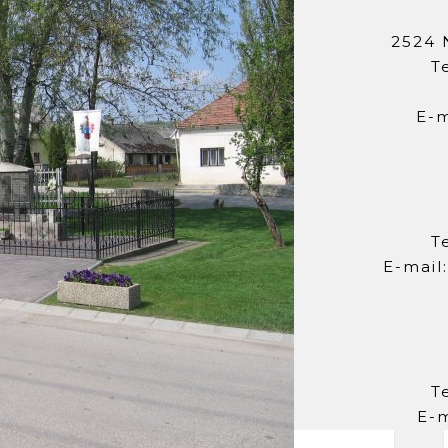
2524 
T
E-m
T
E-mail
T
E-m