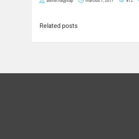
admin.nagysap
március 7, 2017
812
Related posts