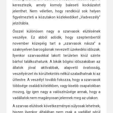
keresztezik, amely komoly baleseti kockázatot
jelenthet. Nem véletlen, hogy rendkívül sok helyen
figyelmezteti a közutakon közlekedőket „Vadveszély”
jelzőtábla.
Ősszel különösen nagy a szarvasok elütésének
veszélye. Ez abból adódik, hogy szeptembertől
november közepéig tart a „szarvasok násza” a
szaknyelven barcogásnak nevezett üzekedési időszak.
Ilyenkor szarvasokkal lakott területen kívül szinte
bárhol találkozhatunk. A bikák bőgési időszakában az
állatok jóval aktívabbak, alapvető óvatosság,
veszélyérzet és körültekintés nélkül szaladhatnak ki az
úttestre. A veszélyt tovább fokozza, hogy a szarvasok
többsége családi kötelékben, vagy kisebb csapatokban
mozog, így igen nagy a valószínűsége annak, hogy a
vadállatok nem magányosan jelennek meg az utakon.
A szarvas elütések következményei súlyosak lehetnek,
hiszen ilyenkor általában nem csak a vadállat sérül