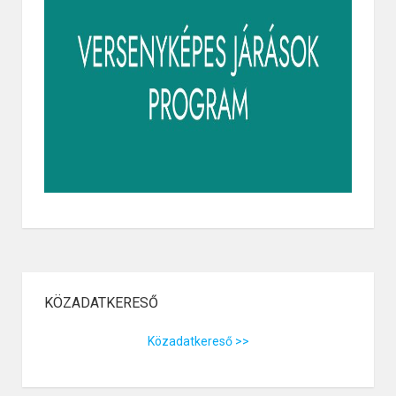
KÖZADATKERESŐ
Közadatkereső >>