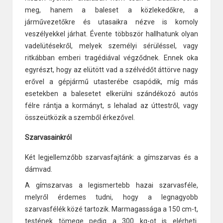
meg, hanem a baleset a közlekedőkre, a
járművezetőkre és utasaikra nézve is komoly
veszélyekkel járhat. Évente többször hallhatunk olyan
vadelütésekről, melyek személyi sérüléssel, vagy
ritkábban emberi tragédiával végződnek. Ennek oka
egyrészt, hogy az elütött vad a szélvédőt áttörve nagy
erővel a gépjármű utasterébe csapódik, míg más
esetekben a balesetet elkerülni szándékozó autós
félre rántja a kormányt, s lehalad az úttestről, vagy
összeütközik a szemből érkezővel.
Szarvasainkról
Két legjellemzőbb szarvasfajtánk: a gímszarvas és a
dámvad.
A gímszarvas a legismertebb hazai szarvasféle,
melyről érdemes tudni, hogy a legnagyobb
szarvasfélék közé tartozik. Marmagassága a 150 cm-t,
testének tömege pedig a 300 kg-ot is elérheti.