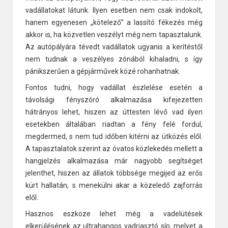
vadállatokat látunk. Ilyen esetben nem csak indokolt,
hanem egyenesen „kötelező” a lassító fékezés még
akkor is, ha közvetlen veszélyt még nem tapasztalunk.
Az autópályára tévedt vadállatok ugyanis a kerítéstől
nem tudnak a veszélyes zónából kihaladni, s így
pánikszerűen a gépjárművek közé rohanhatnak.
Fontos tudni, hogy vadállat észlelése esetén a
távolsági fényszóró alkalmazása kifejezetten
hátrányos lehet, hiszen az úttesten lévő vad ilyen
esetekben általában riadtan a fény felé fordul,
megdermed, s nem tud időben kitérni az ütközés elől.
A tapasztalatok szerint az óvatos közlekedés mellett a
hangjelzés alkalmazása már nagyobb segítséget
jelenthet, hiszen az állatok többsége megijed az erős
kürt hallatán, s menekülni akar a közeledő zajforrás
elől.
Hasznos eszköze lehet még a vadelütések
elkerülésének az ultrahangos vadriasztó síp, melyet a