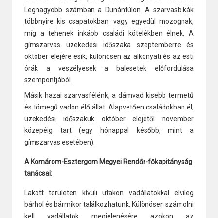
Legnagyobb számban a Dunántúlon. A szarvasbikák
többnyire kis csapatokban, vagy egyedül mozognak,
míg a tehenek inkább családi kötelékben élnek. A
gímszarvas üzekedési időszaka szeptemberre és
október elejére esik, különösen az alkonyati és az esti
órák a veszélyesek a balesetek előfordulása
szempontjából.
Másik hazai szarvasfélénk, a dámvad kisebb termetű
és tömegű vadon élő állat. Alapvetően családokban él,
üzekedési időszakuk október elejétől november
közepéig tart (egy hónappal később, mint a
gímszarvas esetében).
A Komárom-Esztergom Megyei Rendőr-főkapitányság
tanácsai:
Lakott területen kívüli utakon vadállatokkal elvileg
bárhol és bármikor találkozhatunk. Különösen számolni
kell vadállatok megjelenésére azokon az