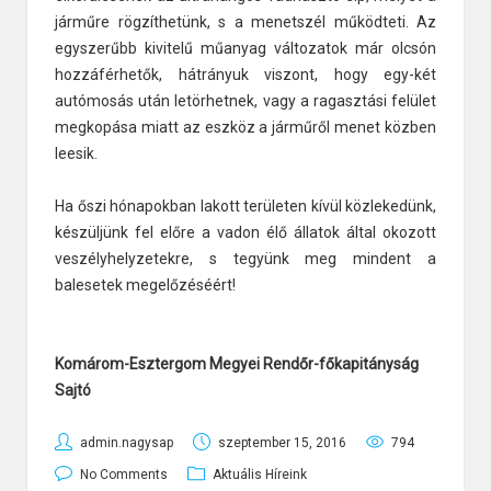
járműre rögzíthetünk, s a menetszél működteti. Az
egyszerűbb kivitelű műanyag változatok már olcsón
hozzáférhetők, hátrányuk viszont, hogy egy-két
autómosás után letörhetnek, vagy a ragasztási felület
megkopása miatt az eszköz a járműről menet közben
leesik.
Ha őszi hónapokban lakott területen kívül közlekedünk,
készüljünk fel előre a vadon élő állatok által okozott
veszélyhelyzetekre, s tegyünk meg mindent a
balesetek megelőzéséért!
Komárom-Esztergom Megyei Rendőr-főkapitányság
Sajtó
admin.nagysap
szeptember 15, 2016
794
No Comments
Aktuális Híreink