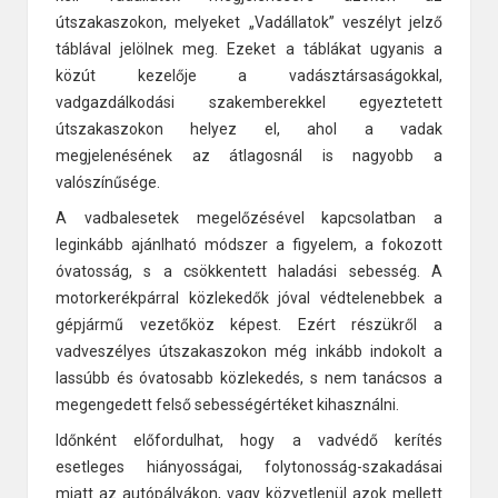
útszakaszokon, melyeket „Vadállatok” veszélyt jelző
táblával jelölnek meg. Ezeket a táblákat ugyanis a
közút kezelője a vadásztársaságokkal,
vadgazdálkodási szakemberekkel egyeztetett
útszakaszokon helyez el, ahol a vadak
megjelenésének az átlagosnál is nagyobb a
valószínűsége.
A vadbalesetek megelőzésével kapcsolatban a
leginkább ajánlható módszer a figyelem, a fokozott
óvatosság, s a csökkentett haladási sebesség. A
motorkerékpárral közlekedők jóval védtelenebbek a
gépjármű vezetőköz képest. Ezért részükről a
vadveszélyes útszakaszokon még inkább indokolt a
lassúbb és óvatosabb közlekedés, s nem tanácsos a
megengedett felső sebességértéket kihasználni.
Időnként előfordulhat, hogy a vadvédő kerítés
esetleges hiányosságai, folytonosság-szakadásai
miatt az autópályákon, vagy közvetlenül azok mellett