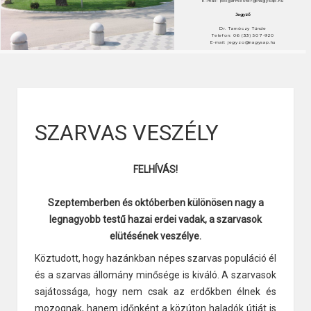
E-mail: polgarmester@nagysap.hu
Jegyző
Dr. Tarnóczy Tünde
Telefon: 06 (33) 507-920
E-mail: jegyzo@nagysap.hu
SZARVAS VESZÉLY
FELHÍVÁS!
Szeptemberben és októberben különösen nagy a
legnagyobb testű hazai erdei vadak, a szarvasok
elütésének veszélye.
Köztudott, hogy hazánkban népes szarvas populáció él
és a szarvas állomány minősége is kiváló. A szarvasok
sajátossága, hogy nem csak az erdőkben élnek és
mozognak, hanem időnként a közúton haladók útját is