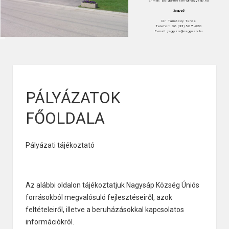
E-mail: polgarmester@nagysap.hu
Jegyző
Dr. Tarnóczy Tünde
Telefon: 06 (33) 507-920
E-mail: jegyzo@nagysap.hu
PÁLYÁZATOK
FŐOLDALA
Pályázati tájékoztató
Az alábbi oldalon tájékoztatjuk Nagysáp Község Úniós
forrásokból megvalósuló fejlesztéseiről, azok
feltételeiről, illetve a beruházásokkal kapcsolatos
információkról.