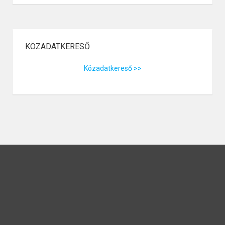
KÖZADATKERESŐ
Közadatkereső >>