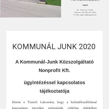
E-mail: polgarmester@nagysap.hu
Jegyző
Dr. Tarnóczy Tünde
Telefon: 06 (33) 507-920
E-mail: jegyzo@nagysap.hu
KOMMUNÁL JUNK 2020
A Kommunál-Junk Közszolgáltató
Nonprofit Kft.
ügyintézéssel kapcsolatos
tájékoztatója
Kérem a Tisztelt Lakosokat, hogy a hulladékszállítással
kapcsolatos ügyeiket egészségük védelme érdekében