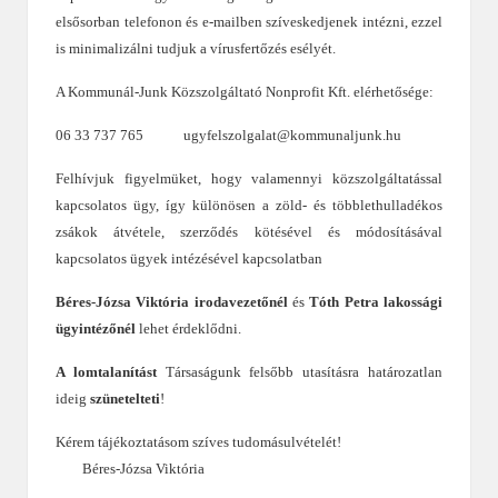
elsősorban telefonon és e-mailben szíveskedjenek intézni, ezzel
is minimalizálni tudjuk a vírusfertőzés esélyét.
A Kommunál-Junk Közszolgáltató Nonprofit Kft. elérhetősége:
06 33 737 765
ugyfelszolgalat@kommunaljunk.hu
Felhívjuk figyelmüket, hogy valamennyi közszolgáltatással
kapcsolatos ügy, így különösen a zöld- és többlethulladékos
zsákok átvétele, szerződés kötésével és módosításával
kapcsolatos ügyek intézésével kapcsolatban
Béres-Józsa Viktória irodavezetőnél
és
Tóth Petra lakossági
ügyintézőnél
lehet érdeklődni.
A lomtalanítást
Társaságunk felsőbb utasításra határozatlan
ideig
szünetelteti
!
Kérem tájékoztatásom szíves tudomásulvételét!
Béres-Józsa Viktória