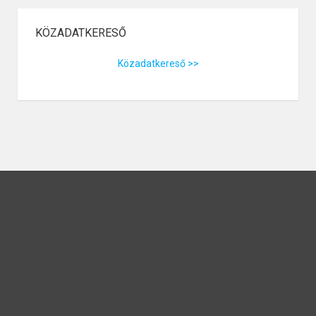
KÖZADATKERESŐ
Közadatkereső >>