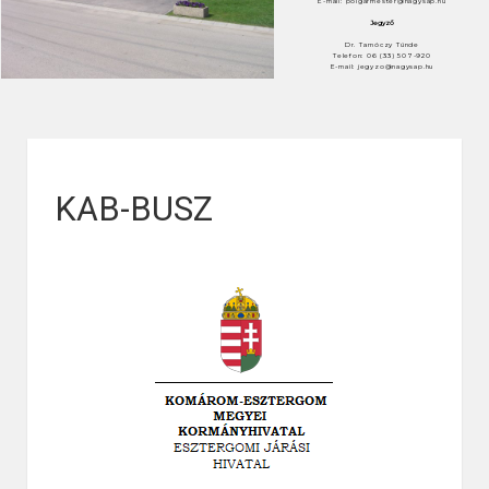
E-mail: polgarmester@nagysap.hu
Jegyző
Dr. Tarnóczy Tünde
Telefon: 06 (33) 507-920
E-mail: jegyzo@nagysap.hu
KAB-BUSZ