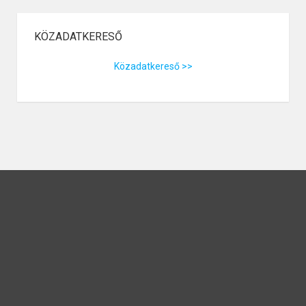
KÖZADATKERESŐ
Közadatkereső >>