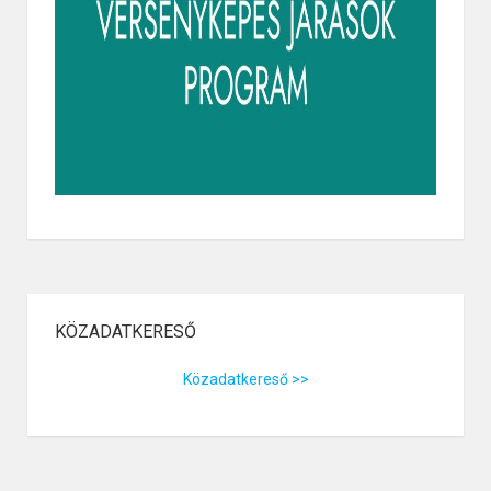
KÖZADATKERESŐ
Közadatkereső >>