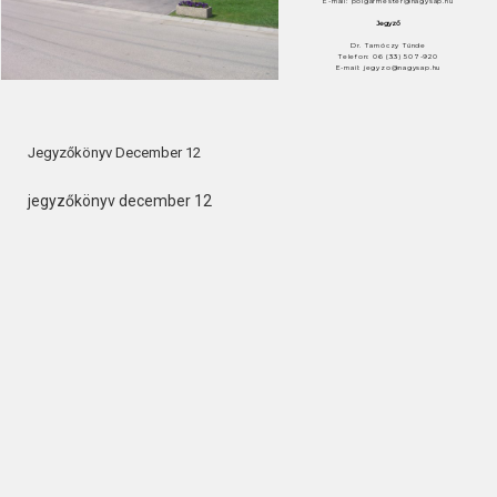
E-mail: polgarmester@nagysap.hu
Jegyző
Dr. Tarnóczy Tünde
Telefon: 06 (33) 507-920
E-mail: jegyzo@nagysap.hu
Jegyzőkönyv December 12
jegyzőkönyv december 12