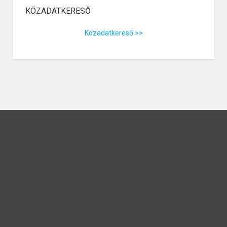
KÖZADATKERESŐ
Közadatkereső >>