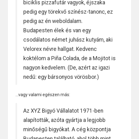
biciklis pizzafutár vagyok, éjszaka
pedig egy törekvő színész-tanonc, ez
pedig az én weboldalam.
Budapesten élek és van egy
csodálatos német juhász kutyám, aki
Velorex névre hallgat. Kedvenc
koktélom a Piña Colada, de a Mojitot is
nagyon kedvelem. (De, azért az igazi
nedű: egy bársonyos vörösbor.)
…vagy valami egészen más:
Az XYZ Bigyó Vállalatot 1971-ben
alapították, azóta gyártja a legjobb
minőségű bigyókat. A cég központja
Budapesten található, ahol több mint