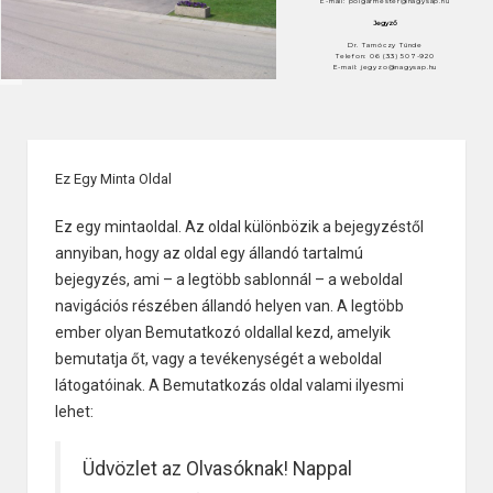
E-mail: polgarmester@nagysap.hu
Jegyző
Dr. Tarnóczy Tünde
Telefon: 06 (33) 507-920
E-mail: jegyzo@nagysap.hu
Ez Egy Minta Oldal
Ez egy mintaoldal. Az oldal különbözik a bejegyzéstől
annyiban, hogy az oldal egy állandó tartalmú
bejegyzés, ami – a legtöbb sablonnál – a weboldal
navigációs részében állandó helyen van. A legtöbb
ember olyan Bemutatkozó oldallal kezd, amelyik
bemutatja őt, vagy a tevékenységét a weboldal
látogatóinak. A Bemutatkozás oldal valami ilyesmi
lehet:
Üdvözlet az Olvasóknak! Nappal